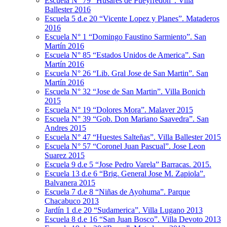
Escuela N° 79 “Húsares de Pueyrredon”. Villa
Ballester 2016
Escuela 5 d.e 20 “Vicente Lopez y Planes”. Mataderos
2016
Escuela N° 1 “Domingo Faustino Sarmiento”. San
Martín 2016
Escuela N° 85 “Estados Unidos de America”. San
Martín 2016
Escuela N° 26 “Lib. Gral Jose de San Martin”. San
Martín 2016
Escuela N° 32 “Jose de San Martin”. Villa Bonich
2015
Escuela N° 19 “Dolores Mora”. Malaver 2015
Escuela N° 39 “Gob. Don Mariano Saavedra”. San
Andres 2015
Escuela N° 47 “Huestes Salteñas”. Villa Ballester 2015
Escuela N° 57 “Coronel Juan Pascual”. Jose Leon
Suarez 2015
Escuela 9 d.e 5 “Jose Pedro Varela” Barracas. 2015.
Escuela 13 d.e 6 “Brig. General Jose M. Zapiola”.
Balvanera 2015
Escuela 7 d.e 8 “Niñas de Ayohuma”. Parque
Chacabuco 2013
Jardín 1 d.e 20 “Sudamerica”. Villa Lugano 2013
Escuela 8 d.e 16 “San Juan Bosco”. Villa Devoto 2013