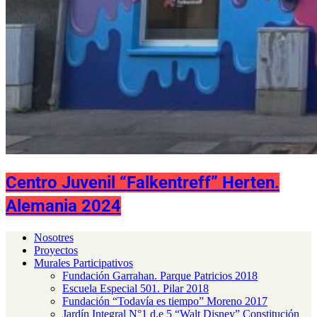
Centro Juvenil “Falkentreff” Herten.
Alemania 2024
Nosotres
Proyectos
Murales Participativos
Fundación Garrahan. Parque Patricios 2018
Escuela Especial 501. Pilar 2018
Fundación “Todavía es tiempo” Moreno 2017
Jardín Integral N°1 d.e 5 “Walt Disney” Constitución