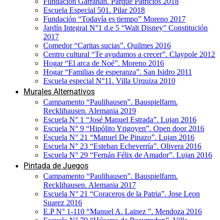
Fundación Garrahan. Parque Patricios 2018
Escuela Especial 501. Pilar 2018
Fundación “Todavía es tiempo” Moreno 2017
Jardín Integral N°1 d.e 5 “Walt Disney” Constitución
2017
Comedor “Caritas sucias”. Quilmes 2016
Centro cultural “Te ayudamos a crecer”. Claypole 2012
Hogar “El arca de Noé”. Moreno 2016
Hogar “Familias de esperanza”. San Isidro 2011
Escuela especial N°11. Villa Urquiza 2010
Murales Alternativos
Campamento “Paulihausen”. Bauspielfarm.
Recklihausen. Alemania 2019
Escuela N° 1 “José Manuel Estrada”. Lujan 2016
Escuela N° 9 “Hipólito Yrigoyen”. Open door 2016
Escuela N° 21 “Manuel De Pinazo”. Lujan 2016
Escuela N° 23 “Esteban Echeverría”. Olivera 2016
Escuela N° 29 “Fernán Félix de Amador”. Lujan 2016
Pintada de Juegos
Campamento “Paulihausen”. Bauspielfarm.
Recklihausen. Alemania 2017
Escuela N° 21 “Coraceros de la Patria”. Jose Leon
Suarez 2016
E.P N° 1-110 “Manuel A. Lainez ”. Mendoza 2016