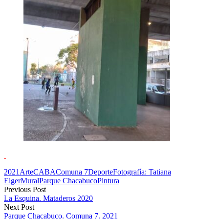
2021
Arte
CABA
Comuna 7
Deporte
Fotografía: Tatiana
Elger
Mural
Parque Chacabuco
Pintura
Previous Post
La Esquina. Mataderos 2020
Next Post
Parque Chacabuco. Comuna 7. 2021