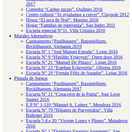
2017
Comedor “Caritas sucias”. Quilmes 2016
Centro cultural “Te ayudamos a crecer”. Claypole 2012
Hogar “El arca de Noé”. Moreno 2016
Hogar “Familias de esperanza”. San Isidro 2011
Escuela especial N°11. Villa Urquiza 2010
Murales Alternativos
Campamento “Paulihausen”. Bauspielfarm.
Recklihausen. Alemania 2019
Escuela N° 1 “José Manuel Estrada”. Lujan 2016
Escuela N° 9 “Hipólito Yrigoyen”. Open door 2016
Escuela N° 21 “Manuel De Pinazo”. Lujan 2016
Escuela N° 23 “Esteban Echeverría”. Olivera 2016
Escuela N° 29 “Fernán Félix de Amador”. Lujan 2016
Pintada de Juegos
Campamento “Paulihausen”. Bauspielfarm.
Recklihausen. Alemania 2017
Escuela N° 21 “Coraceros de la Patria”. Jose Leon
Suarez 2016
E.P N° 1-110 “Manuel A. Lainez ”. Mendoza 2016
Escuela N° 79 “Húsares de Pueyrredon”. Villa
Ballester 2016
Escuela 5 d.e 20 “Vicente Lopez y Planes”. Mataderos
2016
Escuela N° 1 “Domingo Faustino Sarmiento”. San