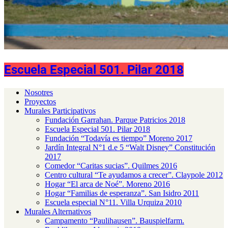
Escuela Especial 501. Pilar 2018
Nosotres
Proyectos
Murales Participativos
Fundación Garrahan. Parque Patricios 2018
Escuela Especial 501. Pilar 2018
Fundación “Todavía es tiempo” Moreno 2017
Jardín Integral N°1 d.e 5 “Walt Disney” Constitución
2017
Comedor “Caritas sucias”. Quilmes 2016
Centro cultural “Te ayudamos a crecer”. Claypole 2012
Hogar “El arca de Noé”. Moreno 2016
Hogar “Familias de esperanza”. San Isidro 2011
Escuela especial N°11. Villa Urquiza 2010
Murales Alternativos
Campamento “Paulihausen”. Bauspielfarm.