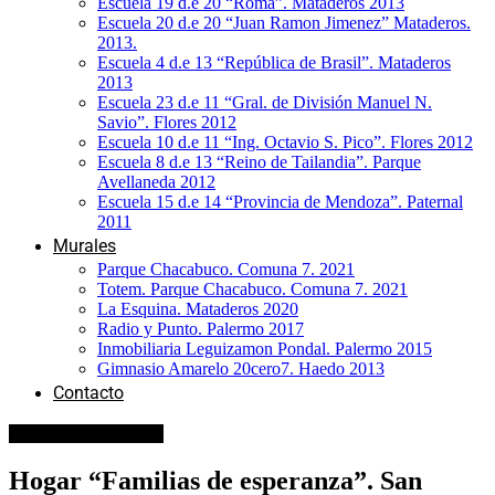
Escuela 19 d.e 20 “Roma”. Mataderos 2013
Escuela 20 d.e 20 “Juan Ramon Jimenez” Mataderos.
2013.
Escuela 4 d.e 13 “República de Brasil”. Mataderos
2013
Escuela 23 d.e 11 “Gral. de División Manuel N.
Savio”. Flores 2012
Escuela 10 d.e 11 “Ing. Octavio S. Pico”. Flores 2012
Escuela 8 d.e 13 “Reino de Tailandia”. Parque
Avellaneda 2012
Escuela 15 d.e 14 “Provincia de Mendoza”. Paternal
2011
Murales
Parque Chacabuco. Comuna 7. 2021
Totem. Parque Chacabuco. Comuna 7. 2021
La Esquina. Mataderos 2020
Radio y Punto. Palermo 2017
Inmobiliaria Leguizamon Pondal. Palermo 2015
Gimnasio Amarelo 20cero7. Haedo 2013
Contacto
Murales Participativos
Hogar “Familias de esperanza”. San