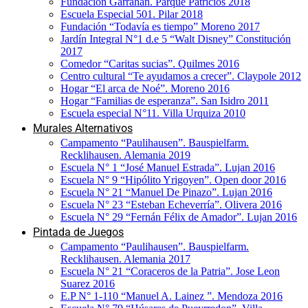
Fundación Garrahan. Parque Patricios 2018
Escuela Especial 501. Pilar 2018
Fundación “Todavía es tiempo” Moreno 2017
Jardín Integral N°1 d.e 5 “Walt Disney” Constitución
2017
Comedor “Caritas sucias”. Quilmes 2016
Centro cultural “Te ayudamos a crecer”. Claypole 2012
Hogar “El arca de Noé”. Moreno 2016
Hogar “Familias de esperanza”. San Isidro 2011
Escuela especial N°11. Villa Urquiza 2010
Murales Alternativos
Campamento “Paulihausen”. Bauspielfarm.
Recklihausen. Alemania 2019
Escuela N° 1 “José Manuel Estrada”. Lujan 2016
Escuela N° 9 “Hipólito Yrigoyen”. Open door 2016
Escuela N° 21 “Manuel De Pinazo”. Lujan 2016
Escuela N° 23 “Esteban Echeverría”. Olivera 2016
Escuela N° 29 “Fernán Félix de Amador”. Lujan 2016
Pintada de Juegos
Campamento “Paulihausen”. Bauspielfarm.
Recklihausen. Alemania 2017
Escuela N° 21 “Coraceros de la Patria”. Jose Leon
Suarez 2016
E.P N° 1-110 “Manuel A. Lainez ”. Mendoza 2016