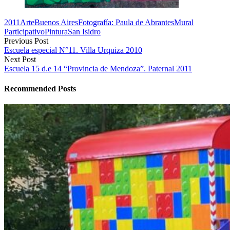
2011
Arte
Buenos Aires
Fotografía: Paula de Abrantes
Mural
Participativo
Pintura
San Isidro
Previous Post
Escuela especial N°11. Villa Urquiza 2010
Next Post
Escuela 15 d.e 14 “Provincia de Mendoza”. Paternal 2011
Recommended Posts