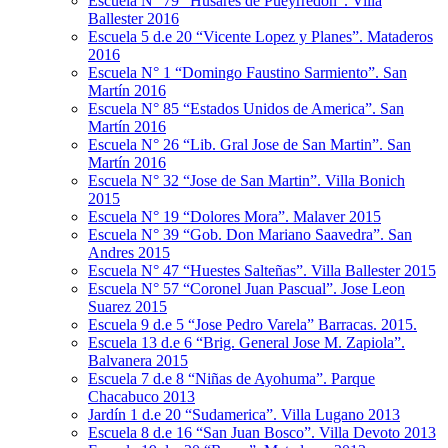
Escuela N° 79 “Húsares de Pueyrredon”. Villa
Ballester 2016
Escuela 5 d.e 20 “Vicente Lopez y Planes”. Mataderos
2016
Escuela N° 1 “Domingo Faustino Sarmiento”. San
Martín 2016
Escuela N° 85 “Estados Unidos de America”. San
Martín 2016
Escuela N° 26 “Lib. Gral Jose de San Martin”. San
Martín 2016
Escuela N° 32 “Jose de San Martin”. Villa Bonich
2015
Escuela N° 19 “Dolores Mora”. Malaver 2015
Escuela N° 39 “Gob. Don Mariano Saavedra”. San
Andres 2015
Escuela N° 47 “Huestes Salteñas”. Villa Ballester 2015
Escuela N° 57 “Coronel Juan Pascual”. Jose Leon
Suarez 2015
Escuela 9 d.e 5 “Jose Pedro Varela” Barracas. 2015.
Escuela 13 d.e 6 “Brig. General Jose M. Zapiola”.
Balvanera 2015
Escuela 7 d.e 8 “Niñas de Ayohuma”. Parque
Chacabuco 2013
Jardín 1 d.e 20 “Sudamerica”. Villa Lugano 2013
Escuela 8 d.e 16 “San Juan Bosco”. Villa Devoto 2013