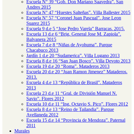
Escuela N° 39 “Gob. Don Mariano Saavedra”. San
Andres 2015
Escuela N° 47 “Huestes Salteñas”. Villa Ballester 2015
Escuela N° 57 “Coronel Juan Pascual”. Jose Leon
Suarez 2015
Escuela 9 d.e 5 “Jose Pedro Varela” Barracas. 2015.
Escuela 13 d.e 6 “Brig. General Jose M. Zapiola”.
Balvanera 2015
Escuela 7 d.e 8 “Niñas de Ayohuma”. Parque
Chacabuco 2013
Jardín 1 d.e 20 “Sudamerica”. Villa Lugano 2013
Escuela 8 d.e 16 “San Juan Bosco”. Villa Devoto 2013
Escuela 19 d.e 20 “Roma”. Mataderos 2013
Escuela 20 d.e 20 “Juan Ramon Jimenez” Mataderos.
2013.
Escuela 4 d.e 13 “República de Brasil”. Mataderos
2013
Escuela 23 d.e 11 “Gral. de División Manuel N.
Savio”. Flores 2012
Escuela 10 d.e 11 “Ing. Octavio S. Pico”. Flores 2012
Escuela 8 d.e 13 “Reino de Tailandia”. Parque
Avellaneda 2012
Escuela 15 d.e 14 “Provincia de Mendoza”. Paternal
2011
Murales