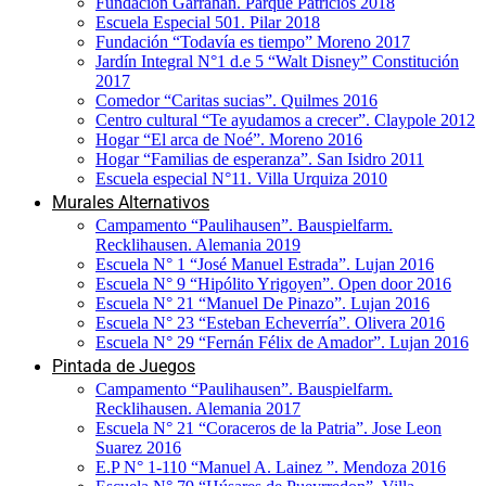
Fundación Garrahan. Parque Patricios 2018
Escuela Especial 501. Pilar 2018
Fundación “Todavía es tiempo” Moreno 2017
Jardín Integral N°1 d.e 5 “Walt Disney” Constitución
2017
Comedor “Caritas sucias”. Quilmes 2016
Centro cultural “Te ayudamos a crecer”. Claypole 2012
Hogar “El arca de Noé”. Moreno 2016
Hogar “Familias de esperanza”. San Isidro 2011
Escuela especial N°11. Villa Urquiza 2010
Murales Alternativos
Campamento “Paulihausen”. Bauspielfarm.
Recklihausen. Alemania 2019
Escuela N° 1 “José Manuel Estrada”. Lujan 2016
Escuela N° 9 “Hipólito Yrigoyen”. Open door 2016
Escuela N° 21 “Manuel De Pinazo”. Lujan 2016
Escuela N° 23 “Esteban Echeverría”. Olivera 2016
Escuela N° 29 “Fernán Félix de Amador”. Lujan 2016
Pintada de Juegos
Campamento “Paulihausen”. Bauspielfarm.
Recklihausen. Alemania 2017
Escuela N° 21 “Coraceros de la Patria”. Jose Leon
Suarez 2016
E.P N° 1-110 “Manuel A. Lainez ”. Mendoza 2016