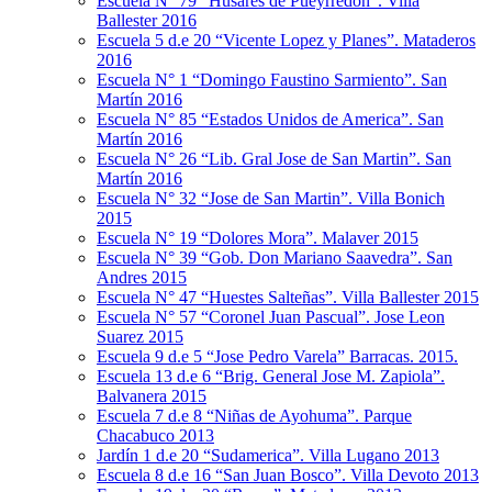
Escuela N° 79 “Húsares de Pueyrredon”. Villa
Ballester 2016
Escuela 5 d.e 20 “Vicente Lopez y Planes”. Mataderos
2016
Escuela N° 1 “Domingo Faustino Sarmiento”. San
Martín 2016
Escuela N° 85 “Estados Unidos de America”. San
Martín 2016
Escuela N° 26 “Lib. Gral Jose de San Martin”. San
Martín 2016
Escuela N° 32 “Jose de San Martin”. Villa Bonich
2015
Escuela N° 19 “Dolores Mora”. Malaver 2015
Escuela N° 39 “Gob. Don Mariano Saavedra”. San
Andres 2015
Escuela N° 47 “Huestes Salteñas”. Villa Ballester 2015
Escuela N° 57 “Coronel Juan Pascual”. Jose Leon
Suarez 2015
Escuela 9 d.e 5 “Jose Pedro Varela” Barracas. 2015.
Escuela 13 d.e 6 “Brig. General Jose M. Zapiola”.
Balvanera 2015
Escuela 7 d.e 8 “Niñas de Ayohuma”. Parque
Chacabuco 2013
Jardín 1 d.e 20 “Sudamerica”. Villa Lugano 2013
Escuela 8 d.e 16 “San Juan Bosco”. Villa Devoto 2013