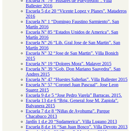
Escuela N° 79 “Húsares de Pueyrredon”. Villa
Ballester 2016
Escuela 5 d.e 20 “Vicente Lopez y Planes”. Mataderos
2016
Escuela N° 1 “Domingo Faustino Sarmiento”. San
Martín 2016
Escuela N° 85 “Estados Unidos de America”. San
Martín 2016
Escuela N° 26 “Lib. Gral Jose de San Martin”. San
Martín 2016
Escuela N° 32 “Jose de San Martin”. Villa Bonich
2015
Escuela N° 19 “Dolores Mora”. Malaver 2015
Escuela N° 39 “Gob. Don Mariano Saavedra”. San
Andres 2015
Escuela N° 47 “Huestes Salteñas”. Villa Ballester 2015
Escuela N° 57 “Coronel Juan Pascual”. Jose Leon
Suarez 2015
Escuela 9 d.e 5 “Jose Pedro Varela” Barracas. 2015.
Escuela 13 d.e 6 “Brig. General Jose M. Zapiola”.
Balvanera 2015
Escuela 7 d.e 8 “Niñas de Ayohuma”. Parque
Chacabuco 2013
Jardín 1 d.e 20 “Sudamerica”. Villa Lugano 2013
Escuela 8 d.e 16 “San Juan Bosco”. Villa Devoto 2013