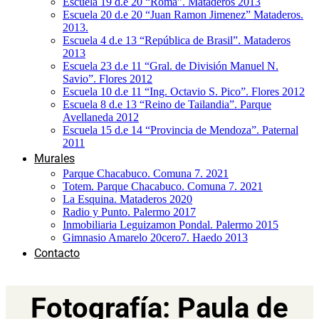
Escuela 19 d.e 20 “Roma”. Mataderos 2013
Escuela 20 d.e 20 “Juan Ramon Jimenez” Mataderos.
2013.
Escuela 4 d.e 13 “República de Brasil”. Mataderos
2013
Escuela 23 d.e 11 “Gral. de División Manuel N.
Savio”. Flores 2012
Escuela 10 d.e 11 “Ing. Octavio S. Pico”. Flores 2012
Escuela 8 d.e 13 “Reino de Tailandia”. Parque
Avellaneda 2012
Escuela 15 d.e 14 “Provincia de Mendoza”. Paternal
2011
Murales
Parque Chacabuco. Comuna 7. 2021
Totem. Parque Chacabuco. Comuna 7. 2021
La Esquina. Mataderos 2020
Radio y Punto. Palermo 2017
Inmobiliaria Leguizamon Pondal. Palermo 2015
Gimnasio Amarelo 20cero7. Haedo 2013
Contacto
Fotografía: Paula de