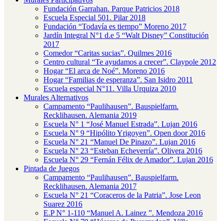
Fundación Garrahan. Parque Patricios 2018
Escuela Especial 501. Pilar 2018
Fundación “Todavía es tiempo” Moreno 2017
Jardín Integral N°1 d.e 5 “Walt Disney” Constitución
2017
Comedor “Caritas sucias”. Quilmes 2016
Centro cultural “Te ayudamos a crecer”. Claypole 2012
Hogar “El arca de Noé”. Moreno 2016
Hogar “Familias de esperanza”. San Isidro 2011
Escuela especial N°11. Villa Urquiza 2010
Murales Alternativos
Campamento “Paulihausen”. Bauspielfarm.
Recklihausen. Alemania 2019
Escuela N° 1 “José Manuel Estrada”. Lujan 2016
Escuela N° 9 “Hipólito Yrigoyen”. Open door 2016
Escuela N° 21 “Manuel De Pinazo”. Lujan 2016
Escuela N° 23 “Esteban Echeverría”. Olivera 2016
Escuela N° 29 “Fernán Félix de Amador”. Lujan 2016
Pintada de Juegos
Campamento “Paulihausen”. Bauspielfarm.
Recklihausen. Alemania 2017
Escuela N° 21 “Coraceros de la Patria”. Jose Leon
Suarez 2016
E.P N° 1-110 “Manuel A. Lainez ”. Mendoza 2016